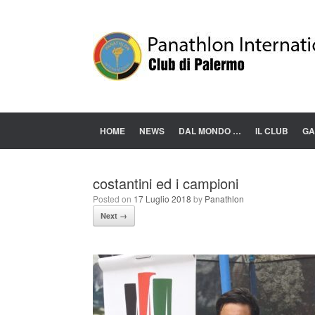
Skip
to
content
HOME
NEWS
DAL MONDO …
IL CLUB
GA
costantini ed i campioni
Posted on
17 Luglio 2018
by
Panathlon
Next →