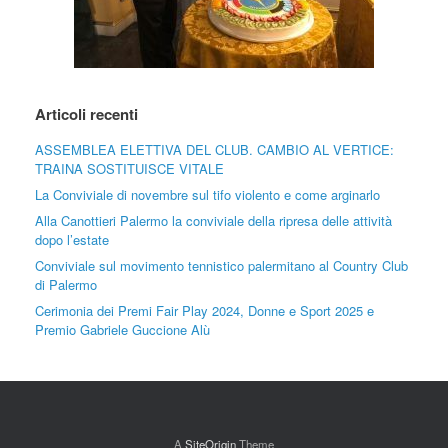
Articoli recenti
ASSEMBLEA ELETTIVA DEL CLUB. CAMBIO AL VERTICE:
TRAINA SOSTITUISCE VITALE
La Conviviale di novembre sul tifo violento e come arginarlo
Alla Canottieri Palermo la conviviale della ripresa delle attività
dopo l’estate
Conviviale sul movimento tennistico palermitano al Country Club
di Palermo
Cerimonia dei Premi Fair Play 2024, Donne e Sport 2025 e
Premio Gabriele Guccione Alù
A
SiteOrigin
Theme