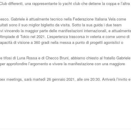
lub differenti, una rappresentante lo yacht club che detiene la coppa e l’altra
ancesco. Gabriele è attualmente tecnico nella Federazione Italiana Vela come
ltati sono il suo miglior biglietto da visita. Sotto la sua guida i due team
ivi vincendo la maggior parte delle manifestazioni internazionali, e attualment
Olimpiade di Tokio nel 2021. L’esperienza trascorsa in veleria e come uomo di
capacità di visione a 360 gradi nella messa a punto di progetti agonistici o
e tifosi di Luna Rossa e di Checco Bruni, abbiamo chiesto al fratello Gabriele
a, per approfondire l’argomento e vivere la manifestazione con una maggiore
ex meetings, sarà martedì 26 gennaio 2021, alle ore 20:30. Arriverà l’invito e