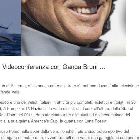
– Videoconferenza con Ganga Bruni …
b di Palermo, si alzano la notte alle tre e si mettono davanti alla televisione
grande Vela.
è uno dei velisti italiani in attività più completi, eclettici e titolati: in 30
i, 5 Europei e 15 Nazionali in varie classi, dal Laser all’altura, dalla Star al
tch Race nel 2011. Ha partecipato a tre olimpiadi ed è vicecampione del
o alla sua quinta America’s Cup, la quarta con Luna Rossa.
oso trofeo nello sport della vela, nonché il più antico trofeo sportivo del
e di regate di match race, ovvero tra soli due yacht che gareggiano uno contro