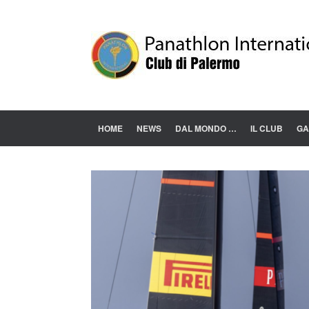
Skip
to
content
HOME
NEWS
DAL MONDO …
IL CLUB
GA