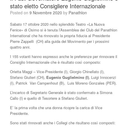
stato eletto Consigliere Internazionale
Posted on
9 Novembre 2020
by
Panathlon
Sabato 17 ottobre 2020 nello splendido Teatro «La Nuova
Fenice» di Osimo si è tenuta l’Assemblea dei Club del Panathlon
International che ha rinnovato la propria fiducia al Presidente
Pierre Zappelli (CH) alla guida del Movimento per i prossimi
quattro anni.
I 155 votanti hanno espresso anche le preferenze per rinnovare il
Consiglio Internazionale che è risultato così composto:
Orietta Maggi – Vice-Presidente (I), Giorgio Chinellato (I),
Stefano Giulieri (CH),
Eugenio Guglielmino (I)
, Luigi Innocenzi
(I), Patrick Van Campenhout (B), Luis Moreno Gonzales (PER).
L’incarico di Segretario Generale è stato confermato a Simona
Callo (I) e quello di Tesoriere a Stefano Giulieri.
E’ la prima volta che una donna ricopre la carica di Vice
Presidente.
Sono stati rinnovati anche i Collegi che risultano così composti: