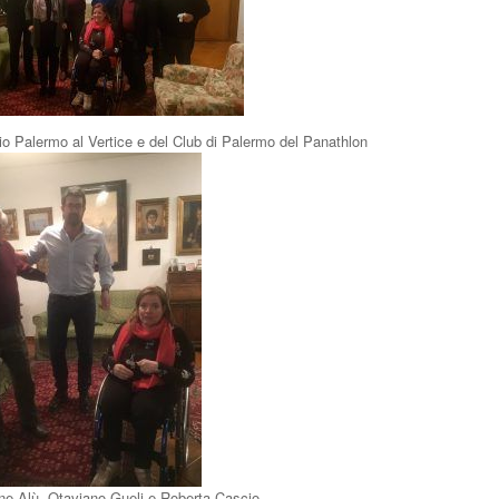
rzio Palermo al Vertice e del Club di Palermo del Panathlon
ne Alù, Otaviano Gueli e Roberta Cascio