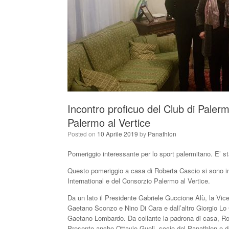
Incontro proficuo del Club di Palerm
Palermo al Vertice
Posted on
10 Aprile 2019
by
Panathlon
Pomeriggio interessante per lo sport palermitano. E’ st
Questo pomeriggio a casa di Roberta Cascio si sono inco
International e del Consorzio Palermo al Vertice.
Da un lato il Presidente Gabriele Guccione Alù, la Vice
Gaetano Sconzo e Nino Di Cara e dall’altro Giorgio Lo C
Gaetano Lombardo. Da collante la padrona di casa, Ro
Presente anche Ottavio Gueli, socio del Panathlon e d