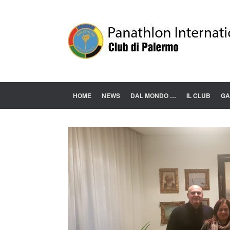
Skip
to
content
HOME
NEWS
DAL MONDO …
IL CLUB
GA