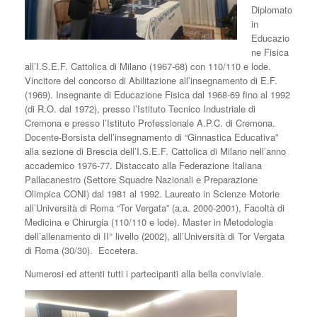
Diplomato
in
Educazio
ne Fisica
all’I.S.E.F. Cattolica di Milano (1967-68) con 110/110 e lode.
Vincitore del concorso di Abilitazione all’insegnamento di E.F.
(1969). Insegnante di Educazione Fisica dal 1968-69 fino al 1992
(di R.O. dal 1972), presso l’Istituto Tecnico Industriale di
Cremona e presso l’Istituto Professionale A.P.C. di Cremona.
Docente-Borsista dell’insegnamento di “Ginnastica Educativa”
alla sezione di Brescia dell’I.S.E.F. Cattolica di Milano nell’anno
accademico 1976-77. Distaccato alla Federazione Italiana
Pallacanestro (Settore Squadre Nazionali e Preparazione
Olimpica CONI) dal 1981 al 1992. Laureato in Scienze Motorie
all’Università di Roma “Tor Vergata” (a.a. 2000-2001), Facoltà di
Medicina e Chirurgia (110/110 e lode). Master in Metodologia
dell’allenamento di II° livello (2002), all’Università di Tor Vergata
di Roma (30/30). Eccetera.
Numerosi ed attenti tutti i partecipanti alla bella conviviale.