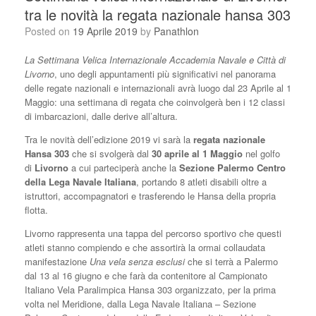
tra le novità la regata nazionale hansa 303
Posted on
19 Aprile 2019
by
Panathlon
La Settimana Velica Internazionale Accademia Navale e Città di
Livorno
, uno degli appuntamenti più significativi nel panorama
delle regate nazionali e internazionali avrà luogo dal 23 Aprile al 1
Maggio: una settimana di regata che coinvolgerà ben i 12 classi
di imbarcazioni, dalle derive all’altura.
Tra le novità dell’edizione 2019 vi sarà la
regata nazionale
Hansa 303
che si svolgerà dal
30 aprile al 1 Maggio
nel golfo
di
Livorno
a cui parteciperà anche la
Sezione Palermo Centro
della Lega Navale Italiana
, portando 8 atleti disabili oltre a
istruttori, accompagnatori e trasferendo le Hansa della propria
flotta.
Livorno rappresenta una tappa del percorso sportivo che questi
atleti stanno compiendo e che assortirà la ormai collaudata
manifestazione
Una vela senza esclusi
che si terrà a Palermo
dal 13 al 16 giugno e che farà da contenitore al Campionato
Italiano Vela Paralimpica Hansa 303 organizzato, per la prima
volta nel Meridione, dalla Lega Navale Italiana – Sezione