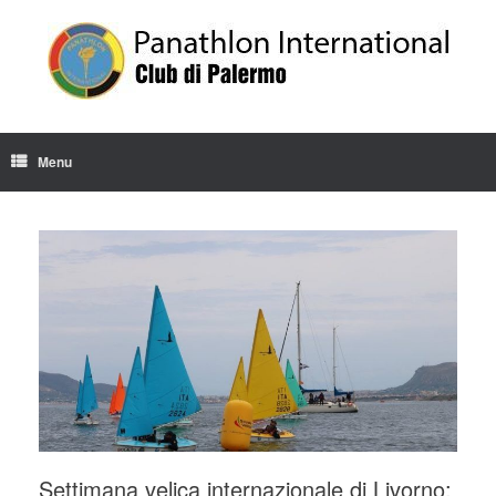
Skip
to
content
Menu
Settimana velica internazionale di Livorno: