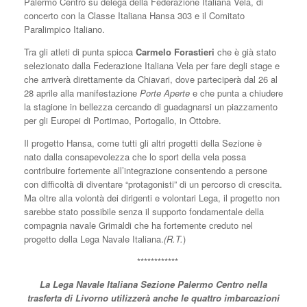
Palermo Centro su delega della Federazione Italiana Vela, di
concerto con la Classe Italiana Hansa 303 e il Comitato
Paralimpico Italiano.
Tra gli atleti di punta spicca
Carmelo Forastieri
che è già stato
selezionato dalla Federazione Italiana Vela per fare degli stage e
che arriverà direttamente da Chiavari, dove parteciperà dal 26 al
28 aprile alla manifestazione
Porte Aperte
e che punta a chiudere
la stagione in bellezza cercando di guadagnarsi un piazzamento
per gli Europei di Portimao, Portogallo, in Ottobre.
Il progetto Hansa, come tutti gli altri progetti della Sezione è
nato dalla consapevolezza che lo sport della vela possa
contribuire fortemente all’integrazione consentendo a persone
con difficoltà di diventare “protagonisti” di un percorso di crescita.
Ma oltre alla volontà dei dirigenti e volontari Lega, il progetto non
sarebbe stato possibile senza il supporto fondamentale della
compagnia navale Grimaldi che ha fortemente creduto nel
progetto della Lega Navale Italiana.
(R.T.
)
************
La Lega Navale Italiana Sezione Palermo Centro
nella
trasferta di Livorno utilizzerà anche le quattro imbarcazioni